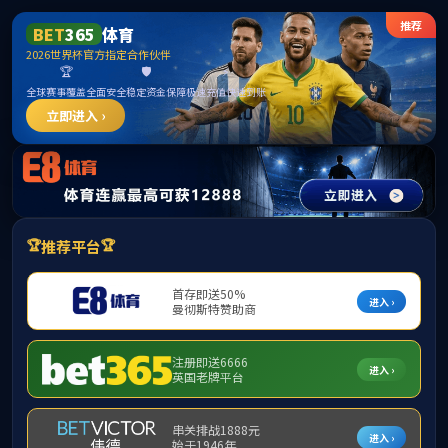
******
304am永利(中国)